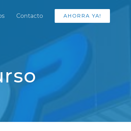
os
Contacto
AHORRA YA!
urso